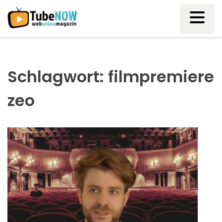
Skip
to
content
Schlagwort:
filmpremiere
zeo