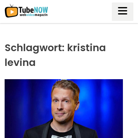
Skip
to
content
Schlagwort:
kristina
levina